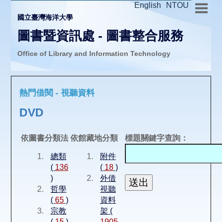
English
NTOU
國立臺灣海洋大學
圖書暨資訊處 - 圖書整合服務
Office of Library and Information Technology
推廣活動
熱門借閱 - 視聽資料
圖書介購
DVD
圖書互借
依圖書分類法
依館藏地分類
標題關鍵字查詢：
總類
附件
線上報名
(
136
(
18
)
)
外借
哲學
視聽
申請表單
(
65
)
資料
宗教
架 (
(
15
)
1905