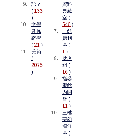
語文
資料
(
133
典藏
)
室 (
文學
546
)
及修
二館
辭學
贈刊
(
21
)
區 (
美術
1
)
(
參考
2075
組 (
)
16
)
指參
限館
內閱
覽 (
11
)
三樓
夢幻
海洋
區 (