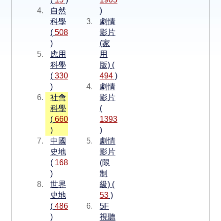
空間借用
自然
)
科學
劇情
熱門借閱
(
508
影片
)
(家
應用
用
個人借閱
科學
版) (
(
330
494
)
)
劇情
社會
影片
科學
(
(
660
1393
)
)
中國
劇情
史地
影片
(
168
(限
)
制
世界
級) (
史地
53
)
(
486
5F
)
視聽