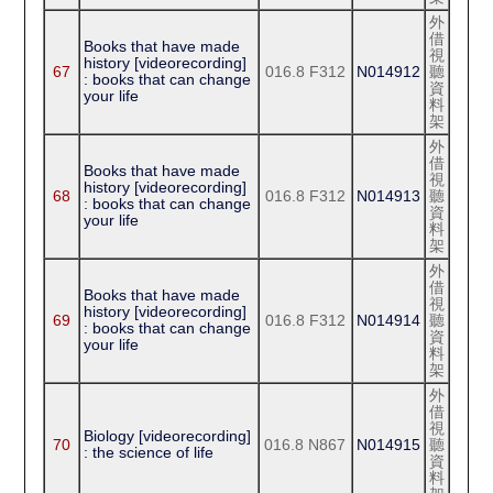
外
借
Books that have made
視
history [videorecording]
67
016.8 F312
N014912
聽
: books that can change
資
your life
料
架
外
借
Books that have made
視
history [videorecording]
68
016.8 F312
N014913
聽
: books that can change
資
your life
料
架
外
借
Books that have made
視
history [videorecording]
69
016.8 F312
N014914
聽
: books that can change
資
your life
料
架
外
借
視
Biology [videorecording]
70
016.8 N867
N014915
聽
: the science of life
資
料