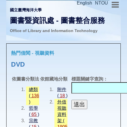
English
NTOU
國立臺灣海洋大學
圖書暨資訊處 - 圖書整合服務
Office of Library and Information Technology
推廣活動
熱門借閱 - 視聽資料
圖書介購
DVD
圖書互借
依圖書分類法
依館藏地分類
標題關鍵字查詢：
總類
附件
線上報名
(
136
(
18
)
)
外借
哲學
視聽
申請表單
(
65
)
資料
宗教
架 (
(
15
)
1905