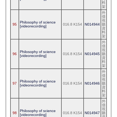
料
架
外
借
視
Philosophy of science
95
016.8 K154
N014944
聽
[videorecording]
資
料
架
外
借
視
Philosophy of science
96
016.8 K154
N014945
聽
[videorecording]
資
料
架
外
借
視
Philosophy of science
97
016.8 K154
N014946
聽
[videorecording]
資
料
架
外
借
視
Philosophy of science
98
016.8 K154
N014947
聽
[videorecording]
資