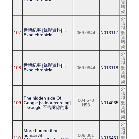
資
料
架
外
借
視
世博紀事 [錄影資料]=.
107
069 0844
N013117
聽
Expo chronicle
資
料
架
外
借
視
世博紀事 [錄影資料]=.
108
069 0844
N013118
聽
Expo chronicle
資
料
架
外
借
The hidden side Of
視
004.678
109
Google [videorecording]
N014065
聽
H53
= Google 不告訴你的事
資
料
架
外
借
More human than
視
human AI
006.301
110
N015431
聽