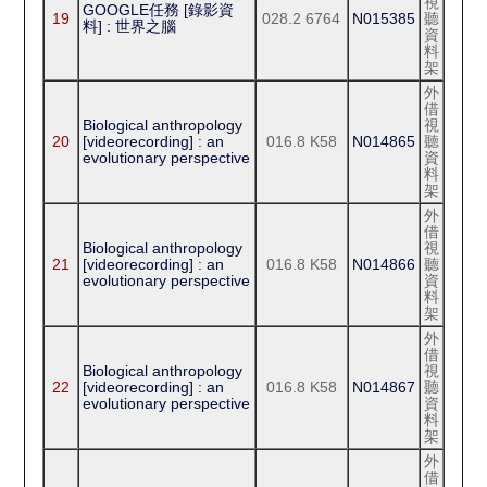
視
GOOGLE任務 [錄影資
19
028.2 6764
N015385
聽
料] : 世界之腦
資
料
架
外
借
Biological anthropology
視
20
[videorecording] : an
016.8 K58
N014865
聽
evolutionary perspective
資
料
架
外
借
Biological anthropology
視
21
[videorecording] : an
016.8 K58
N014866
聽
evolutionary perspective
資
料
架
外
借
Biological anthropology
視
22
[videorecording] : an
016.8 K58
N014867
聽
evolutionary perspective
資
料
架
外
借