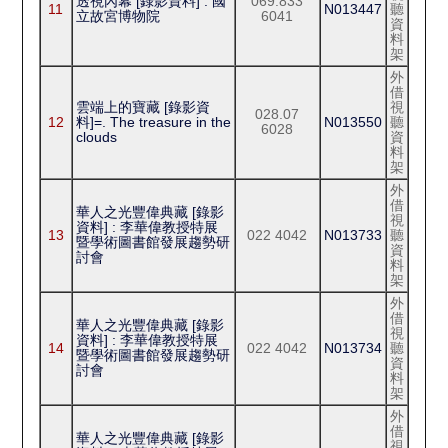
透視內幕 [錄影資料] : 國
069.833
11
N013447
聽
立故宮博物院
6041
資
料
架
外
借
雲端上的寶藏 [錄影資
視
028.07
12
料]=. The treasure in the
N013550
聽
6028
clouds
資
料
架
外
借
華人之光豐偉典藏 [錄影
視
資料] : 李華偉教授特展
13
022 4042
N013733
聽
暨學術圖書館發展趨勢研
資
討會
料
架
外
借
華人之光豐偉典藏 [錄影
視
資料] : 李華偉教授特展
14
022 4042
N013734
聽
暨學術圖書館發展趨勢研
資
討會
料
架
外
借
華人之光豐偉典藏 [錄影
視