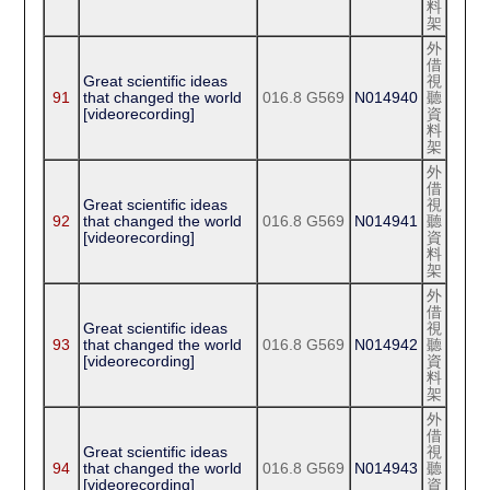
料
架
外
借
Great scientific ideas
視
91
that changed the world
016.8 G569
N014940
聽
[videorecording]
資
料
架
外
借
Great scientific ideas
視
92
that changed the world
016.8 G569
N014941
聽
[videorecording]
資
料
架
外
借
Great scientific ideas
視
93
that changed the world
016.8 G569
N014942
聽
[videorecording]
資
料
架
外
借
Great scientific ideas
視
94
that changed the world
016.8 G569
N014943
聽
[videorecording]
資