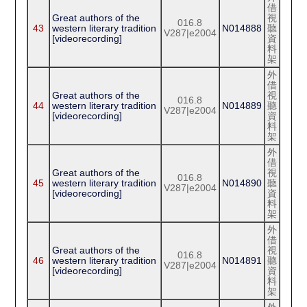
借
Great authors of the
視
016.8
43
western literary tradition
N014888
聽
V287|e2004
[videorecording]
資
料
架
外
借
Great authors of the
視
016.8
44
western literary tradition
N014889
聽
V287|e2004
[videorecording]
資
料
架
外
借
Great authors of the
視
016.8
45
western literary tradition
N014890
聽
V287|e2004
[videorecording]
資
料
架
外
借
Great authors of the
視
016.8
46
western literary tradition
N014891
聽
V287|e2004
[videorecording]
資
料
架