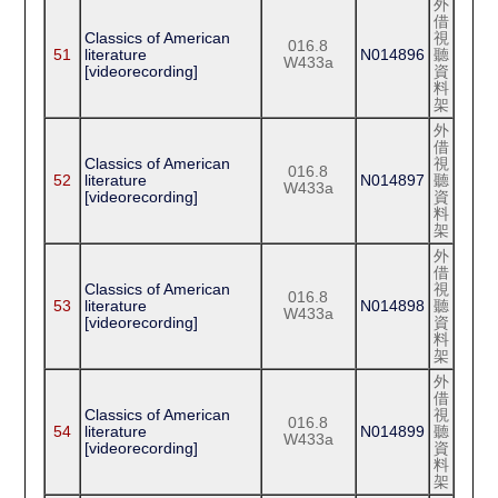
外
借
Classics of American
視
016.8
51
literature
N014896
聽
W433a
[videorecording]
資
料
架
外
借
Classics of American
視
016.8
52
literature
N014897
聽
W433a
[videorecording]
資
料
架
外
借
Classics of American
視
016.8
53
literature
N014898
聽
W433a
[videorecording]
資
料
架
外
借
Classics of American
視
016.8
54
literature
N014899
聽
W433a
[videorecording]
資
料
架