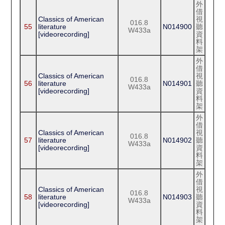
外
借
Classics of American
視
016.8
55
literature
N014900
聽
W433a
[videorecording]
資
料
架
外
借
Classics of American
視
016.8
56
literature
N014901
聽
W433a
[videorecording]
資
料
架
外
借
Classics of American
視
016.8
57
literature
N014902
聽
W433a
[videorecording]
資
料
架
外
借
Classics of American
視
016.8
58
literature
N014903
聽
W433a
[videorecording]
資
料
架