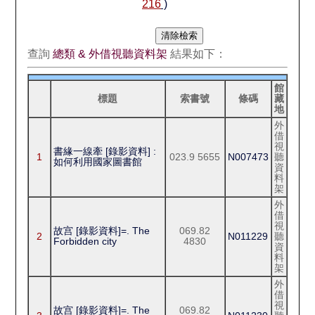
216
)
查詢
總類 & 外借視聽資料架
結果如下：
館
標題
索書號
條碼
藏
地
外
借
視
書緣一線牽 [錄影資料] :
1
023.9 5655
N007473
聽
如何利用國家圖書館
資
料
架
外
借
視
故宫 [錄影資料]=. The
069.82
2
N011229
聽
Forbidden city
4830
資
料
架
外
借
視
故宫 [錄影資料]=. The
069.82