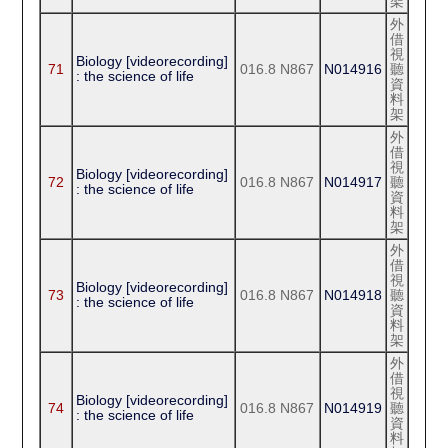
架
外
借
視
Biology [videorecording]
71
016.8 N867
N014916
聽
: the science of life
資
料
架
外
借
視
Biology [videorecording]
72
016.8 N867
N014917
聽
: the science of life
資
料
架
外
借
視
Biology [videorecording]
73
016.8 N867
N014918
聽
: the science of life
資
料
架
外
借
視
Biology [videorecording]
74
016.8 N867
N014919
聽
: the science of life
資
料