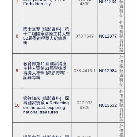
7
N011234
聽
Forbidden city
4830
資
料
架
外
借
國士無雙 [錄影資料] : 第
視
十二屆國家講座主持人曁
8
078 7547
N012877
聽
52屆學術得獎人紀錄專
資
輯
料
架
外
借
教育部第11屆國家講座
視
主持人暨第51屆學術獎
9
078 4416:1
N012984
聽
得獎人專輯 [錄影資料] :
資
記錄專輯
料
架
外
借
鑑往知來 [錄影資料] : 探
視
尋國家寶藏 = Reflecting
027.933
10
N013532
聽
on the past: exploring
9925
資
national treasures
料
架
外
借
視