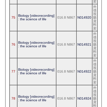
架
外
借
視
Biology [videorecording]
75
016.8 N867
N014920
聽
: the science of life
資
料
架
外
借
視
Biology [videorecording]
76
016.8 N867
N014921
聽
: the science of life
資
料
架
外
借
視
Biology [videorecording]
77
016.8 N867
N014922
聽
: the science of life
資
料
架
外
借
視
Biology [videorecording]
78
016.8 N867
N014924
聽
: the science of life
資
料