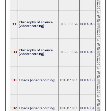
料
架
外
借
視
Philosophy of science
99
016.8 K154
N014948
聽
[videorecording]
資
料
架
外
借
視
Philosophy of science
100
016.8 K154
N014949
聽
[videorecording]
資
料
架
外
借
視
101
Chaos [videorecording]
016.8 St87
N014950
聽
資
料
架
外
借
視
102
Chaos [videorecording]
016.8 St87
N014951
聽