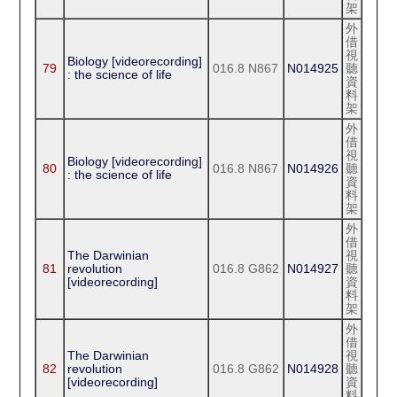
架
外
借
視
Biology [videorecording]
79
016.8 N867
N014925
聽
: the science of life
資
料
架
外
借
視
Biology [videorecording]
80
016.8 N867
N014926
聽
: the science of life
資
料
架
外
借
The Darwinian
視
81
revolution
016.8 G862
N014927
聽
[videorecording]
資
料
架
外
借
The Darwinian
視
82
revolution
016.8 G862
N014928
聽
[videorecording]
資
料