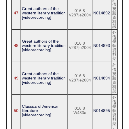
外
借
Great authors of the
視
016.8
47
western literary tradition
N014892
聽
V287|e2004
[videorecording]
資
料
架
外
借
Great authors of the
視
016.8
48
western literary tradition
N014893
聽
V287|e2004
[videorecording]
資
料
架
外
借
Great authors of the
視
016.8
49
western literary tradition
N014894
聽
V287|e2004
[videorecording]
資
料
架
外
借
Classics of American
視
016.8
50
literature
N014895
聽
W433a
[videorecording]
資
料
架