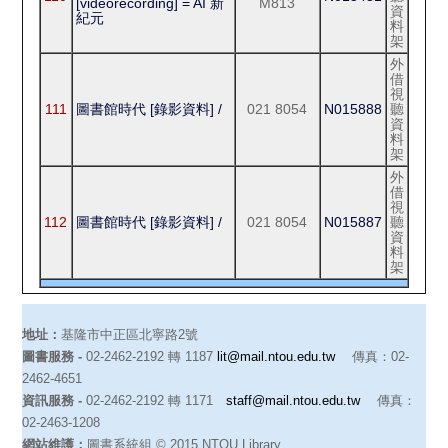
[videorecording] = AI 新
M813
資
紀元
料
架
外
借
視
111
圖書館時代 [錄影資料] /
021 8054
N015888
聽
資
料
架
外
借
視
112
圖書館時代 [錄影資料] /
021 8054
N015887
聽
資
料
架
地址：
基隆市中正區北寧路2號
圖書服務 -
02-2462-2192 轉 1187
lit@mail.ntou.edu.tw
傳真：02-
2462-4651
資訊服務 -
02-2462-2192 轉 1171
staff@mail.ntou.edu.tw
傳真：
02-2463-1208
網站維護：
圖書系統組 © 2015 NTOU Library