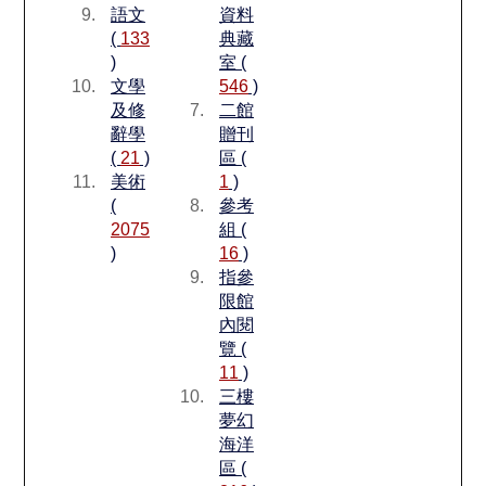
語文
資料
(
133
典藏
)
室 (
文學
546
)
及修
二館
辭學
贈刊
(
21
)
區 (
美術
1
)
(
參考
2075
組 (
)
16
)
指參
限館
內閱
覽 (
11
)
三樓
夢幻
海洋
區 (