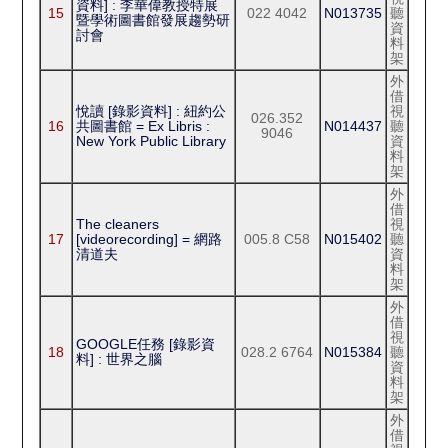
資料] : 李華偉教授特展
15
022 4042
N013735
聽
暨學術圖書館發展趨勢研
資
討會
料
架
外
借
悅讀 [錄影資料] : 紐約公
視
026.352
16
共圖書館 = Ex Libris :
N014437
聽
9046
New York Public Library
資
料
架
外
借
The cleaners
視
17
[videorecording] = 網路
005.8 C58
N015402
聽
清道夫
資
料
架
外
借
視
GOOGLE任務 [錄影資
18
028.2 6764
N015384
聽
料] : 世界之腦
資
料
架
外
借