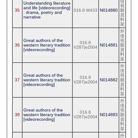
借
Understanding literature
視
and life [videorecording]
35
016.8 W433
N014880
聽
: drama, poetry and
資
narrative
料
架
外
借
Great authors of the
視
016.8
36
western literary tradition
N014881
聽
V287|e2004
[videorecording]
資
料
架
外
借
Great authors of the
視
016.8
37
western literary tradition
N014882
聽
V287|e2004
[videorecording]
資
料
架
外
借
Great authors of the
視
016.8
38
western literary tradition
N014883
聽
V287|e2004
[videorecording]
資
料
架
外