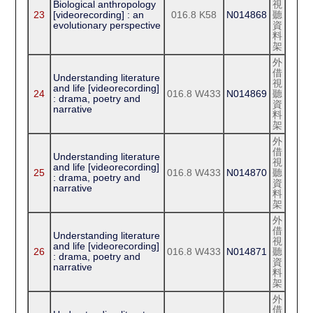
Biological anthropology
視
23
[videorecording] : an
016.8 K58
N014868
聽
evolutionary perspective
資
料
架
外
借
Understanding literature
視
and life [videorecording]
24
016.8 W433
N014869
聽
: drama, poetry and
資
narrative
料
架
外
借
Understanding literature
視
and life [videorecording]
25
016.8 W433
N014870
聽
: drama, poetry and
資
narrative
料
架
外
借
Understanding literature
視
and life [videorecording]
26
016.8 W433
N014871
聽
: drama, poetry and
資
narrative
料
架
外
借