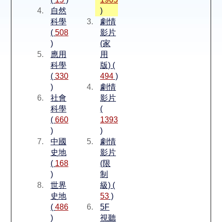
空間借用
自然
)
科學
劇情
熱門借閱
(
508
影片
)
(家
應用
用
個人借閱
科學
版) (
(
330
494
)
)
劇情
社會
影片
科學
(
(
660
1393
)
)
中國
劇情
史地
影片
(
168
(限
)
制
世界
級) (
史地
53
)
(
486
5F
)
視聽