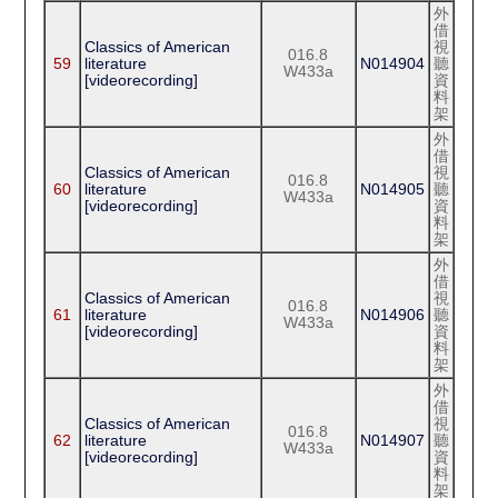
外
借
Classics of American
視
016.8
59
literature
N014904
聽
W433a
[videorecording]
資
料
架
外
借
Classics of American
視
016.8
60
literature
N014905
聽
W433a
[videorecording]
資
料
架
外
借
Classics of American
視
016.8
61
literature
N014906
聽
W433a
[videorecording]
資
料
架
外
借
Classics of American
視
016.8
62
literature
N014907
聽
W433a
[videorecording]
資
料
架