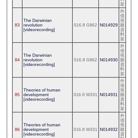
架
外
借
The Darwinian
視
83
revolution
016.8 G862
N014929
聽
[videorecording]
資
料
架
外
借
The Darwinian
視
84
revolution
016.8 G862
N014930
聽
[videorecording]
資
料
架
外
借
Theories of human
視
85
development
016.8 W331
N014931
聽
[videorecording]
資
料
架
外
借
Theories of human
視
86
development
016.8 W331
N014932
聽
[videorecording]
資