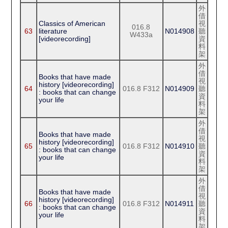
外
借
Classics of American
視
016.8
63
literature
N014908
聽
W433a
[videorecording]
資
料
架
外
借
Books that have made
視
history [videorecording]
64
016.8 F312
N014909
聽
: books that can change
資
your life
料
架
外
借
Books that have made
視
history [videorecording]
65
016.8 F312
N014910
聽
: books that can change
資
your life
料
架
外
借
Books that have made
視
history [videorecording]
66
016.8 F312
N014911
聽
: books that can change
資
your life
料
架