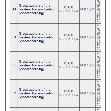
借
Great authors of the
視
016.8
39
western literary tradition
N014884
聽
V287|e2004
[videorecording]
資
料
架
外
借
Great authors of the
視
016.8
40
western literary tradition
N014885
聽
V287|e2004
[videorecording]
資
料
架
外
借
Great authors of the
視
016.8
41
western literary tradition
N014886
聽
V287|e2004
[videorecording]
資
料
架
外
借
Great authors of the
視
016.8
42
western literary tradition
N014887
聽
V287|e2004
[videorecording]
資
料
架
外