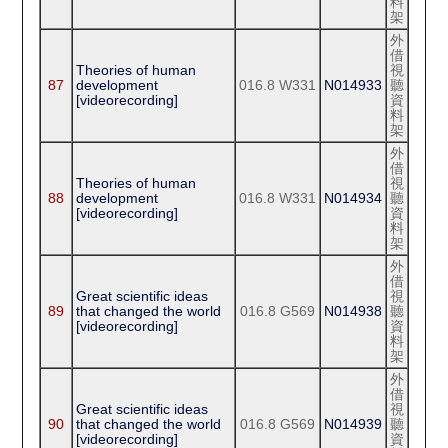
料
架
外
借
Theories of human
視
87
development
016.8 W331
N014933
聽
[videorecording]
資
料
架
外
借
Theories of human
視
88
development
016.8 W331
N014934
聽
[videorecording]
資
料
架
外
借
Great scientific ideas
視
89
that changed the world
016.8 G569
N014938
聽
[videorecording]
資
料
架
外
借
Great scientific ideas
視
90
that changed the world
016.8 G569
N014939
聽
[videorecording]
資