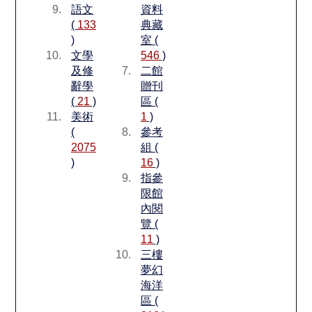
語文
資料
(
133
典藏
)
室 (
文學
546
)
及修
二館
辭學
贈刊
(
21
)
區 (
美術
1
)
(
參考
2075
組 (
)
16
)
指參
限館
內閱
覽 (
11
)
三樓
夢幻
海洋
區 (