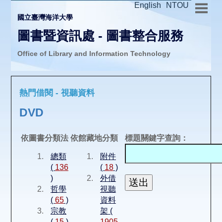
English
NTOU
國立臺灣海洋大學
圖書暨資訊處 - 圖書整合服務
Office of Library and Information Technology
推廣活動
熱門借閱 - 視聽資料
圖書介購
DVD
圖書互借
依圖書分類法
依館藏地分類
標題關鍵字查詢：
總類
附件
線上報名
(
136
(
18
)
)
外借
哲學
視聽
申請表單
(
65
)
資料
宗教
架 (
(
15
)
1905