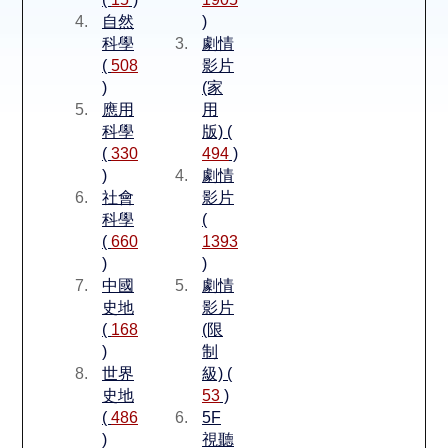
空間借用
自然
)
科學
劇情
熱門借閱
(
508
影片
)
(家
應用
用
個人借閱
科學
版) (
(
330
494
)
)
劇情
社會
影片
科學
(
(
660
1393
)
)
中國
劇情
史地
影片
(
168
(限
)
制
世界
級) (
史地
53
)
(
486
5F
)
視聽